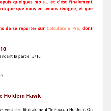
puis quelques mois... et c'est finalement
a critique que nous en avions rédigée, et que
s de se reporter sur
Calculatem Pro
, dont
/10
endant la partie : 3/10
10
de Holdem Hawk
 veut dire littéralement "le Faucon Holdem". On